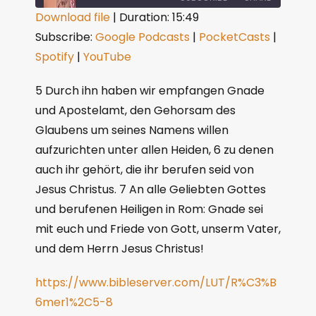
Download file
|
Duration: 15:49
Subscribe:
Google Podcasts
|
PocketCasts
|
SHARE
Google Podcasts
PocketCasts
Spotify
|
YouTube
Spotify
YouTube
LINK
RSS FEED
5 Durch ihn haben wir empfangen Gnade
EMBED
und Apostelamt, den Gehorsam des
Glaubens um seines Namens willen
aufzurichten unter allen Heiden, 6 zu denen
auch ihr gehört, die ihr berufen seid von
Jesus Christus. 7 An alle Geliebten Gottes
und berufenen Heiligen in Rom: Gnade sei
mit euch und Friede von Gott, unserm Vater,
und dem Herrn Jesus Christus!
https://www.bibleserver.com/LUT/R%C3%B
6mer1%2C5-8