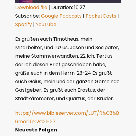
Download file
|
Duration: 16:27
Subscribe:
Google Podcasts
|
PocketCasts
|
SHARE
Google Podcasts
PocketCasts
Spotify
|
YouTube
Spotify
YouTube
LINK
RSS FEED
Es grüßen euch Timotheus, mein
EMBED
Mitarbeiter, und Luzius, Jason und Sosipater,
meine Stammverwandten. 22 Ich, Tertius,
der ich diesen Brief geschrieben habe,
grüße euch in dem Herrn. 23-24 Es grüßt
euch Gaius, mein und der ganzen Gemeinde
Gastgeber. Es grüßt euch Erastus, der
Stadtkämmerer, und Quartus, der Bruder.
https://www.bibleserver.com/LUT/R%C3%B
6mer16%2C21-27
Neueste Folgen