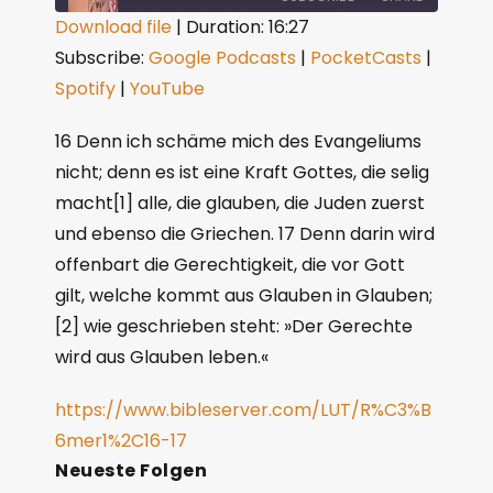
Download file
|
Duration: 16:27
Subscribe:
Google Podcasts
|
PocketCasts
|
SHARE
Google Podcasts
PocketCasts
Spotify
|
YouTube
Spotify
YouTube
LINK
RSS FEED
16 Denn ich schäme mich des Evangeliums
EMBED
nicht; denn es ist eine Kraft Gottes, die selig
macht[1] alle, die glauben, die Juden zuerst
und ebenso die Griechen. 17 Denn darin wird
offenbart die Gerechtigkeit, die vor Gott
gilt, welche kommt aus Glauben in Glauben;
[2] wie geschrieben steht: »Der Gerechte
wird aus Glauben leben.«
https://www.bibleserver.com/LUT/R%C3%B
6mer1%2C16-17
Neueste Folgen