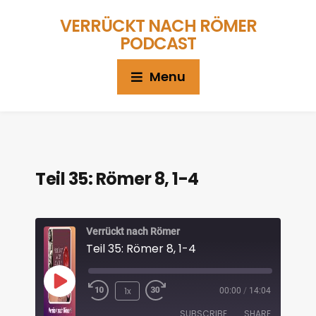
VERRÜCKT NACH RÖMER
PODCAST
Menu
Teil 35: Römer 8, 1-4
Verrückt nach Römer
Teil 35: Römer 8, 1-4
1x
00:00
/
14:04
SUBSCRIBE
SHARE