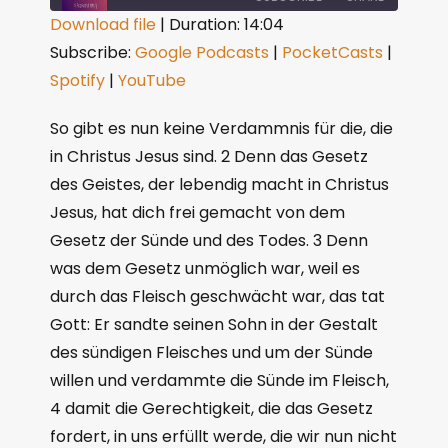
Download file
|
Duration: 14:04
Subscribe:
Google Podcasts
|
PocketCasts
|
SHARE
Google Podcasts
PocketCasts
Spotify
|
YouTube
Spotify
YouTube
LINK
RSS FEED
So gibt es nun keine Verdammnis für die, die
EMBED
in Christus Jesus sind. 2 Denn das Gesetz
des Geistes, der lebendig macht in Christus
Jesus, hat dich frei gemacht von dem
Gesetz der Sünde und des Todes. 3 Denn
was dem Gesetz unmöglich war, weil es
durch das Fleisch geschwächt war, das tat
Gott: Er sandte seinen Sohn in der Gestalt
des sündigen Fleisches und um der Sünde
willen und verdammte die Sünde im Fleisch,
4 damit die Gerechtigkeit, die das Gesetz
fordert, in uns erfüllt werde, die wir nun nicht