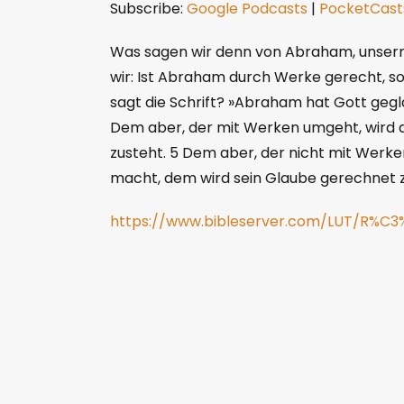
Subscribe:
Google Podcasts
|
PocketCast
SHARE
Google Podcasts
Poc
YouTube
LINK
Was sagen wir denn von Abraham, unserm
RSS FEED
wir: Ist Abraham durch Werke gerecht, so
EMBED
sagt die Schrift? »Abraham hat Gott gegl
Dem aber, der mit Werken umgeht, wird d
zusteht. 5 Dem aber, der nicht mit Werk
macht, dem wird sein Glaube gerechnet z
https://www.bibleserver.com/LUT/R%C