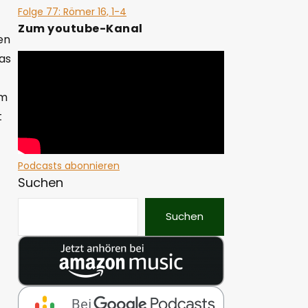
Folge 77: Römer 16, 1-4
Zum youtube-Kanal
en
as
hm
t
Podcasts abonnieren
Suchen
Suchen