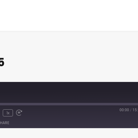
5
00:00
/
15
1x
HARE