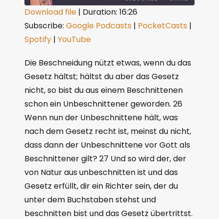
Download file
|
Duration: 16:26
Subscribe:
Google Podcasts
|
PocketCasts
|
SHARE
Google Podcasts
PocketCasts
Spotify
|
YouTube
Spotify
YouTube
LINK
RSS FEED
Die Beschneidung nützt etwas, wenn du das
EMBED
Gesetz hältst; hältst du aber das Gesetz
nicht, so bist du aus einem Beschnittenen
schon ein Unbeschnittener geworden. 26
Wenn nun der Unbeschnittene hält, was
nach dem Gesetz recht ist, meinst du nicht,
dass dann der Unbeschnittene vor Gott als
Beschnittener gilt? 27 Und so wird der, der
von Natur aus unbeschnitten ist und das
Gesetz erfüllt, dir ein Richter sein, der du
unter dem Buchstaben stehst und
beschnitten bist und das Gesetz übertrittst.