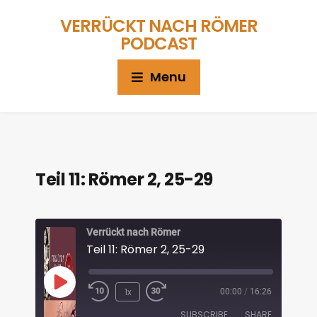
VERRÜCKT NACH RÖMER
PODCAST
Menu
Teil 11: Römer 2, 25-29
Verrückt nach Römer
Teil 11: Römer 2, 25-29
1x
00:00
/
16:26
SUBSCRIBE
SHARE